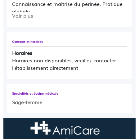
Connaissance et maîtrise du périnée, Pratique
globale.
Voir plus
Accompagnement de la maternité et la
parentalité:
Consultations médicales de
grossesse, Préparation psychocorporelle à la
Contacts et horaires
naissance, Suivi postnatal des suites de
Horaires
couches et du nouveau-né, Allaitement et
Horaires non disponibles, veuillez contacter
diversification alimentaire, Portage, Massage
l'établissement directement
du bébé par le parent.
Spécialités et équipe médicale
Sage-femme