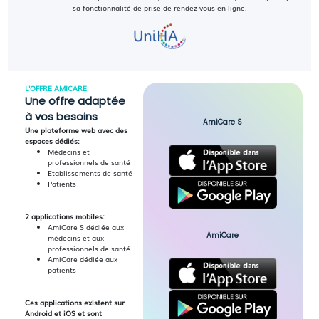
sa fonctionnalité de prise de rendez-vous en ligne.
L'OFFRE AMICARE
Une offre adaptée
à vos besoins
AmiCare S
Une plateforme web avec des
espaces dédiés:
Médecins et
professionnels de santé
Etablissements de santé
Patients
2 applications mobiles:
AmiCare S dédiée aux
AmiCare
médecins et aux
professionnels de santé
AmiCare dédiée aux
patients
Ces applications existent sur
Android et iOS et sont