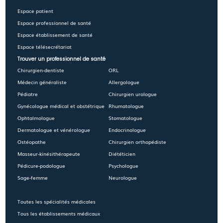
Espace patient
Espace professionnel de santé
Espace établissement de santé
Espace télésecrétariat
Trouver un professionnel de santé
Chirurgien-dentiste
ORL
Médecin généraliste
Allergologue
Pédiatre
Chirurgien urologue
Gynécologue médical et obstétrique
Rhumatologue
Ophtalmologue
Stomatologue
Dermatologue et vénérologue
Endocrinologue
Ostéopathe
Chirurgien orthopédiste
Masseur-kinésithérapeute
Diététicien
Pédicure-podologue
Psychologue
Sage-femme
Neurologue
Toutes les spécialités médicales
Tous les établissements médicaux