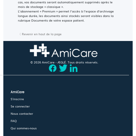
cas, vos documents seront automatiquement supprimés après le
mois de stockage « classique ».
L’abonnement « Premium » permet l’accès à l’espace d’archivage
longue durée, les documents ainsi stockés seront visibles dans la
rubrique Documents de votre espace patient.
〈 Revenir en haut de la page
© 2026 AmiCare - ÆGLÉ. Tous droits réservés.
AmiCare
S'inscrire
Se connecter
Nous contacter
FAQ
Qui sommes-nous