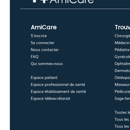
AmiCare
Trouv
S'inscrire
Chirurgi
Se connecter
Médecin 
Nous contacter
Pédiatre
FAQ
Gynécolo
Qui sommes-nous
Ophtalm
Dermato
Espace patient
Ostéopa
Espace professionnel de santé
Masseur-
Espace établissement de santé
Pédicur
Espace télésecrétariat
Sage-f
Toutes l
Tous les
Tous les 