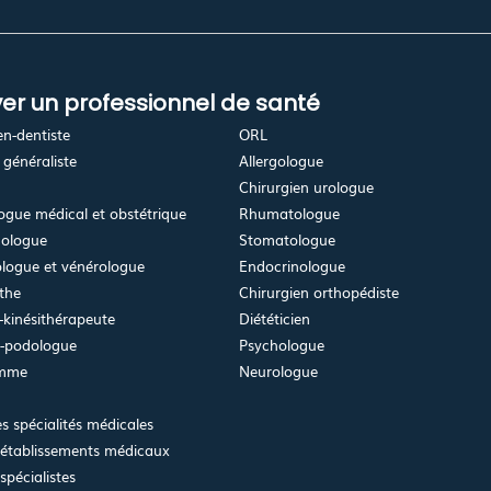
er un professionnel de santé
en-dentiste
ORL
généraliste
Allergologue
Chirurgien urologue
gue médical et obstétrique
Rhumatologue
ologue
Stomatologue
logue et vénérologue
Endocrinologue
the
Chirurgien orthopédiste
kinésithérapeute
Diététicien
e-podologue
Psychologue
emme
Neurologue
es spécialités médicales
 établissements médicaux
spécialistes