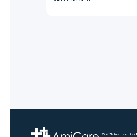
© 2026 AmiCare - ÆGLÉ.