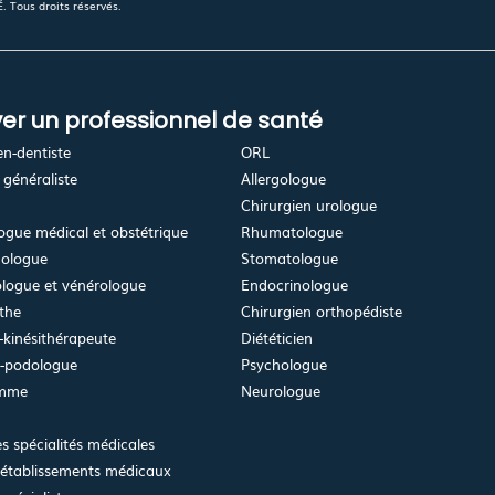
 Tous droits réservés.
er un professionnel de santé
en-dentiste
ORL
généraliste
Allergologue
Chirurgien urologue
gue médical et obstétrique
Rhumatologue
ologue
Stomatologue
logue et vénérologue
Endocrinologue
the
Chirurgien orthopédiste
kinésithérapeute
Diététicien
e-podologue
Psychologue
emme
Neurologue
es spécialités médicales
 établissements médicaux