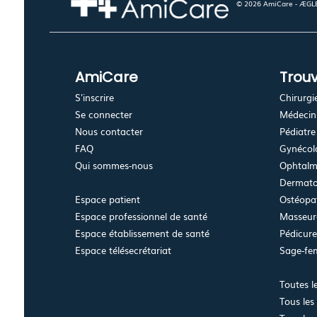
© 2026 AmiCare - ÆGLÉ.
AmiCare
Trouv
S'inscrire
Chirurgi
Se connecter
Médecin 
Nous contacter
Pédiatre
FAQ
Gynécolo
Qui sommes-nous
Ophtalm
Dermato
Espace patient
Ostéopa
Espace professionnel de santé
Masseur-
Espace établissement de santé
Pédicur
Espace télésecrétariat
Sage-f
Toutes l
Tous les