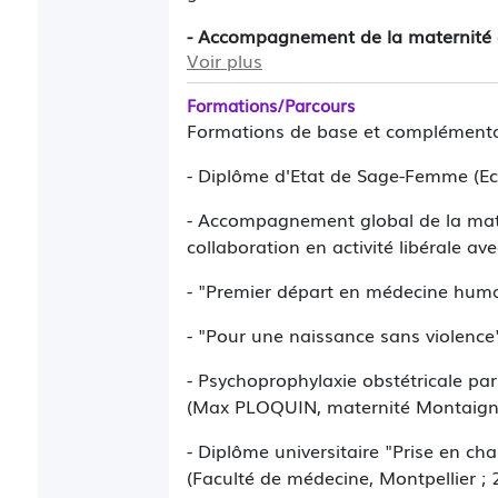
- Accompagnement de la maternité et
Voir plus
grossesse, Préparation psychocorpore
couches et du nouveau-né, Allaiteme
Formations/Parcours
du bébé par le parent.
Formations de base et complémenta
- Diplôme d'Etat de Sage-Femme (Ec
- Accompagnement global de la mat
collaboration en activité libérale a
- "Premier départ en médecine hum
- "Pour une naissance sans violence"
- Psychoprophylaxie obstétricale p
(Max PLOQUIN, maternité Montaigne
- Diplôme universitaire "Prise en c
(Faculté de médecine, Montpellier ;