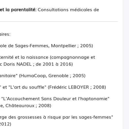
 la parentalité:
Consultations médicales de
lle à la naissance, Suivi postnatal des suites de
nt et diversification alimentaire, Portage, Massage
ires:
ole de Sages-Femmes, Montpellier ; 2005)
ernité et la naissance (compagnonnage et
vec Doris NADEL ; de 2001 à 2016)
anitaire" (HumaCoop, Grenoble ; 2005)
 et "L'art du souffle" (Frédéric LEBOYER ; 2008)
ar "L'Accouchement Sans Douleur et l'haptonomie"
, Châteauroux ; 2008)
harge des grossesses à risque par les sages-femmes"
 2012)