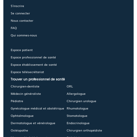
S'inscrire
Se connecter
Nous contacter
FAQ
Qui sommes-nous
Espace patient
Espace professionnel de santé
Espace établissement de santé
Espace télésecrétariat
Trouver un professionnel de santé
Chirurgien-dentiste
ORL
Médecin généraliste
Allergologue
Pédiatre
Chirurgien urologue
Gynécologue médical et obstétrique
Rhumatologue
Ophtalmologue
Stomatologue
Dermatologue et vénérologue
Endocrinologue
Ostéopathe
Chirurgien orthopédiste