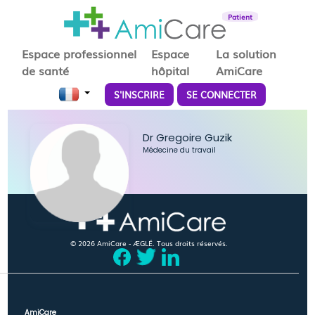
Patient
Espace professionnel
Espace
La solution
de santé
hôpital
AmiCare
S'INSCRIRE
SE CONNECTER
Dr Gregoire Guzik
Médecine du travail
© 2026 AmiCare - ÆGLÉ. Tous droits réservés.
AmiCare