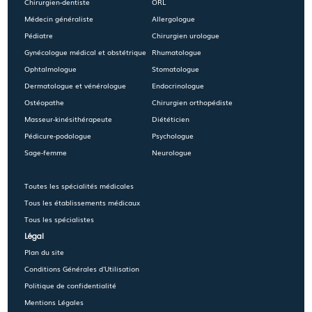
Chirurgien-dentiste
ORL
Médecin généraliste
Allergologue
Pédiatre
Chirurgien urologue
Gynécologue médical et obstétrique
Rhumatologue
Ophtalmologue
Stomatologue
Dermatologue et vénérologue
Endocrinologue
Ostéopathe
Chirurgien orthopédiste
Masseur-kinésithérapeute
Diététicien
Pédicure-podologue
Psychologue
Sage-femme
Neurologue
Toutes les spécialités médicales
Tous les établissements médicaux
Tous les spécialistes
Légal
Plan du site
Conditions Générales d'Utilisation
Politique de confidentialité
Mentions Légales