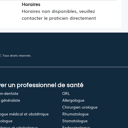
Horaires
Horaires non disponibles, veuillez
contacter le praticien directement
 Tous droits réservés.
er un professionnel de santé
en-dentiste
ORL
généraliste
Allergologue
Chirurgien urologue
gue médical et obstétrique
Rhumatologue
ologue
Stomatologue
logue et vénérologue
Endocrinologue