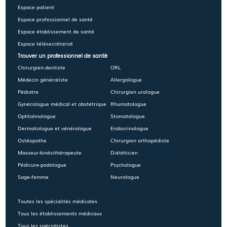
Espace patient
Espace professionnel de santé
Espace établissement de santé
Espace télésecrétariat
Trouver un professionnel de santé
Chirurgien-dentiste
ORL
Médecin généraliste
Allergologue
Pédiatre
Chirurgien urologue
Gynécologue médical et obstétrique
Rhumatologue
Ophtalmologue
Stomatologue
Dermatologue et vénérologue
Endocrinologue
Ostéopathe
Chirurgien orthopédiste
Masseur-kinésithérapeute
Diététicien
Pédicure-podologue
Psychologue
Sage-femme
Neurologue
Toutes les spécialités médicales
Tous les établissements médicaux
Tous les spécialistes