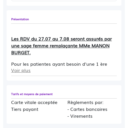
Présentation
Les RDV du 27.07 au 7.08 seront assurés par
une sage femme remplaçante MMe MANON
BURGET.
Pour les patientes ayant besoin d'une 1 ère
Voir plus
consultation de grossesse SANS SUIVI
MEDICAL ANTERIEUR merci de me contacter
par email ou de prendre le 1 er RDV disponible.
Tarifs et moyens de paiement
Carte vitale acceptée
Règlements par:
Tiers payant
- Cartes bancaires
- Virements