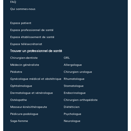
FAQ
Qui sommes-nous
Espace patient
Espace professionnel de santé
Espace établissement de santé
Espace télésecrétariat
Trouver un professionnel de santé
Chirurgien-dentiste
ORL
Médecin généraliste
Allergologue
Pédiatre
Chirurgien urologue
Gynécologue médical et obstétrique
Rhumatologue
Ophtalmologue
Stomatologue
Dermatologue et vénérologue
Endocrinologue
Ostéopathe
Chirurgien orthopédiste
Masseur-kinésithérapeute
Diététicien
Pédicure-podologue
Psychologue
Sage-femme
Neurologue