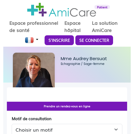
Patient
Espace professionnel
Espace
La solution
de santé
hôpital
AmiCare
S'INSCRIRE
SE CONNECTER
Mme Audrey Bersuat
Echographie
/
Sage-femme
Prendre un rendez-vous en ligne
Motif de consultation