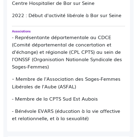
Centre Hospitalier de Bar sur Seine
SI VOUS VOULEZ UN RETOUR DE MA PART,
LAISSEZ IMPÉRATIVEMENT UN MESSAGE OU
2022 : Début d'activité libérale à Bar sur Seine
UN SMS (SMS à privilégier)
Associations
Parfois, le nombre de demandes est très
- Représentante départementale au CDCE
important. Dans ce cas, je suis obligée de
(Comité départemental de concertation et
prioriser mes réponses.
d'échange) et régionale (CPL CPTS) au sein de
l'ONSSF (Organisation Nationale Syndicale des
Si vous n'avez pas de réponse de ma part ou
Sages-Femmes)
que vous souhaitez échanger malgré tout,
prenez rdv pour une
téléconsultation.
Membre de l'Association des Sages-Femmes
-
Libérales de l'Aube (ASFAL)
IMPORTANT
: Si les résultats de vos prises de
sang/frottis... sont normaux, vous ne serez pas
- Membre de la CPTS Sud Est Aubois
recontactée mais si vous souhaitez échanger,
prenez RDV pour un téléconsultation.
- Bénévole EVARS (éducation à la vie affective
et relationnelle, et à la sexualité)
Merci de votre compréhension