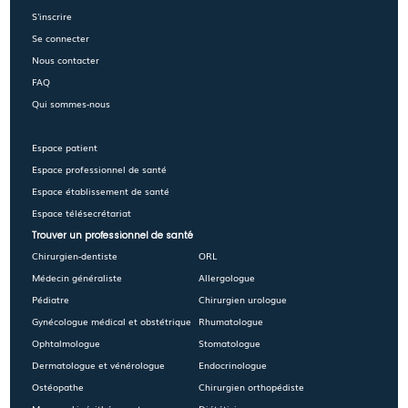
S'inscrire
Se connecter
Nous contacter
FAQ
Qui sommes-nous
Espace patient
Espace professionnel de santé
Espace établissement de santé
Espace télésecrétariat
Trouver un professionnel de santé
Chirurgien-dentiste
ORL
Médecin généraliste
Allergologue
Pédiatre
Chirurgien urologue
Gynécologue médical et obstétrique
Rhumatologue
Ophtalmologue
Stomatologue
Dermatologue et vénérologue
Endocrinologue
Ostéopathe
Chirurgien orthopédiste