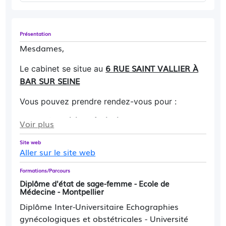
Présentation
Mesdames,
6 RUE SAINT VALLIER À
Le cabinet se situe au
BAR SUR SEINE
Vous pouvez prendre rendez-vous pour :
votre suivi gynécologique
Voir plus
votre suivi pendant et après grossesse
Site web
ET / OU
vos échographies obstétricales
Aller sur le site web
(également dans le cadre d'une demande
d'IVG)
Formations/Parcours
une échographie pelvienne
Diplôme d'état de sage-femme - Ecole de
une urgence (consultation ou échographie)
Médecine - Montpellier
un vaccin (Gardasil, DTP coqueluche,...)
Diplôme Inter-Universitaire Echographies
ADULTE (HOMME ET FEMME) OU ENFANT
(GARCON ET FILLE)
gynécologiques et obstétricales - Université