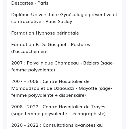
Descartes - Paris
un dépistage et/ou traitement des infections
sexuellement transmissibles POUR HOMME
ET FEMME
Diplôme Universitaire Gynécologie préventive et
Une téléconsultation
contraceptive - Paris Saclay
Plus de détails dans les "motifs de consultation"
Formation Hypnose périnatale
Le cabinet est ouvert le
lundi, mardi, jeudi et
vendredi de 9h à 18h
. Les soirées et les autres
Formation B De Gasquet - Postures
jours de la semaine sont consacrés aux
visites
d'accouchement
à domicile.
2007 : Polyclinique Champeau - Béziers (sage-
Vous pouvez me contacter par
SMS
au
femme polyvalente)
06.15.26.60.44
mais
UNIQUEMENT
si vous êtes
2007 - 2008 : Centre Hospitalier de
en difficultés pour la
prise de RDV
sur internet
Mamoudzou et de Dzaoudzi - Mayotte (sage-
(créneau ne correspondant pas à vos
femme polyvalente + dispensaire)
impératifs professionnels,...), pour une
demande de rdv
urgent
, de
monitorings
, pour
2008 - 2022 : Centre Hospitalier de Troyes
me transmettre une information
importante et
(sage-femme polyvalente + échographiste)
urgente
ou pour m'annoncer votre
accouchement
2020 - 2022 : Consultations avancées au