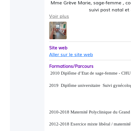
Mme Grève Marie, sage-femme , consul
suivi post natal et
Voir plus
Vous êtes enceinte
: Il est prudent d
faire dès le 3eme mois ( après la dé
précoce dès le 4eme mois ( avant 20
Site web
Aller sur le site web
Si vous êtes suivi ailleurs et que vo
moi prenez un RDV de
bilan prénata
Formations/Parcours
2010 Diplôme
d’Etat
de sage-femme - CHU
Pour les rendez-vous de surveillance
gynécologue obstétricien ) merci de 
2019
Diplôme universitaire Suivi gynécolo
SMS ).
Pour le suivi post natal si vous êtes
RDV de
bilan prénatal
le plus tôt po
2010-2018 Maternité Polyclinique du Grand
grossesse ).
2012-2018 Exercice mixte libéral / maternité
Urgences
: Des rendez-vous de 15 mi