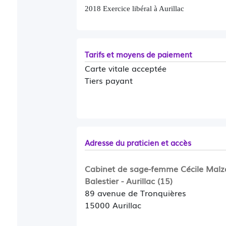
réservés pour les
"petites"urgences
:
2018 Exercice libéral à Aurillac
renouvellement d'ordonnance urgent,
Pour demander un créneau d'urgence
détailler la raison ) sur les horai
Tarifs et moyens de paiement
17H00 MERCREDI 08h30-17H00 JE
Carte vitale acceptée
Tiers payant
Merci d'anticiper la prise de RDV de
Si vous ne trouvez pas de créneaux 
rééducation premier bilan ) c'est qu
pris. Merci de votre compréhension
Adresse du praticien et accès
Vous pouvez me joindre par mail
ce
messagerie n'étant pas sécurisée, p
Cabinet de sage-femme Cécile Malz
conscience professionnelle , aucune
Balestier - Aurillac (15)
89 avenue de Tronquières
15000 Aurillac