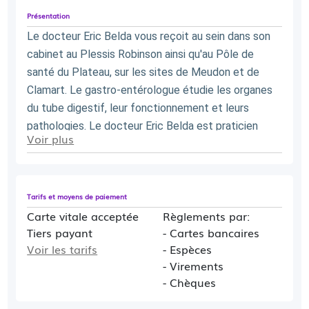
Présentation
Le docteur Eric Belda vous reçoit au sein dans son 
cabinet au Plessis Robinson ainsi qu'au Pôle de 
santé du Plateau, sur les sites de Meudon et de 
Clamart. Le gastro-entérologue étudie les organes 
du tube digestif, leur fonctionnement et leurs 
pathologies. Le docteur Eric Belda est praticien 
Voir plus
attaché dans le service de gastro-entérologie du 
Kremlin-Bicêtre
Cette plateforme ne concerne que les vacations
Tarifs et moyens de paiement
du medecin à l'hôpital d'Antony
Carte vitale acceptée
Règlements par:
Tiers payant
- Cartes bancaires
Voir les tarifs
- Espèces
- Virements
- Chèques