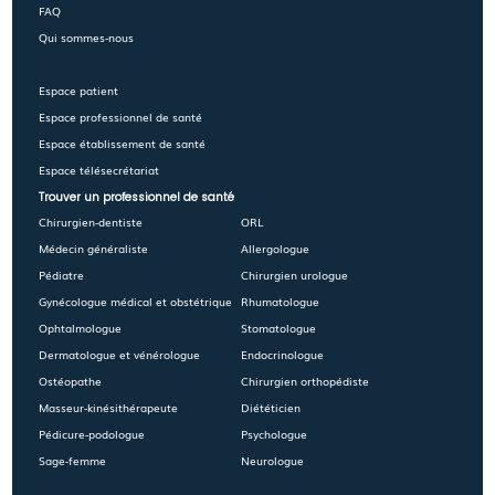
FAQ
Qui sommes-nous
Espace patient
Espace professionnel de santé
Espace établissement de santé
Espace télésecrétariat
Trouver un professionnel de santé
Chirurgien-dentiste
ORL
Médecin généraliste
Allergologue
Pédiatre
Chirurgien urologue
Gynécologue médical et obstétrique
Rhumatologue
Ophtalmologue
Stomatologue
Dermatologue et vénérologue
Endocrinologue
Ostéopathe
Chirurgien orthopédiste
Masseur-kinésithérapeute
Diététicien
Pédicure-podologue
Psychologue
Sage-femme
Neurologue