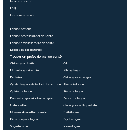
Nous contacter
FAQ
Qui sommes-nous
Espace patient
Espace professionnel de santé
Espace établissement de santé
Espace télésecrétariat
Trouver un professionnel de santé
Chirurgien-dentiste
ORL
Médecin généraliste
Allergologue
Pédiatre
Chirurgien urologue
Gynécologue médical et obstétrique
Rhumatologue
Ophtalmologue
Stomatologue
Dermatologue et vénérologue
Endocrinologue
Ostéopathe
Chirurgien orthopédiste
Masseur-kinésithérapeute
Diététicien
Pédicure-podologue
Psychologue
Sage-femme
Neurologue