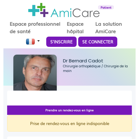
Patient
Espace professionnel
Espace
La solution
de santé
hôpital
AmiCare
S'INSCRIRE
SE CONNECTER
Dr Bernard Cadot
Chirurgie orthopédique
/
Chirurgie de la
main
Prendre un rendez-vous en ligne
Prise de rendez-vous en ligne indisponible