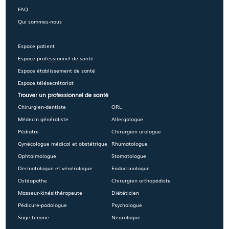
FAQ
Qui sommes-nous
Espace patient
Espace professionnel de santé
Espace établissement de santé
Espace télésecrétariat
Trouver un professionnel de santé
Chirurgien-dentiste
ORL
Médecin généraliste
Allergologue
Pédiatre
Chirurgien urologue
Gynécologue médical et obstétrique
Rhumatologue
Ophtalmologue
Stomatologue
Dermatologue et vénérologue
Endocrinologue
Ostéopathe
Chirurgien orthopédiste
Masseur-kinésithérapeute
Diététicien
Pédicure-podologue
Psychologue
Sage-femme
Neurologue