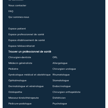
Nous contacter
FAQ
Qui sommes-nous
Espace patient
Espace professionnel de santé
Espace établissement de santé
Espace télésecrétariat
Trouver un professionnel de santé
Chirurgien-dentiste
ORL
Médecin généraliste
Allergologue
Pédiatre
Chirurgien urologue
Gynécologue médical et obstétrique
Rhumatologue
Ophtalmologue
Stomatologue
Dermatologue et vénérologue
Endocrinologue
Ostéopathe
Chirurgien orthopédiste
Masseur-kinésithérapeute
Diététicien
Pédicure-podologue
Psychologue