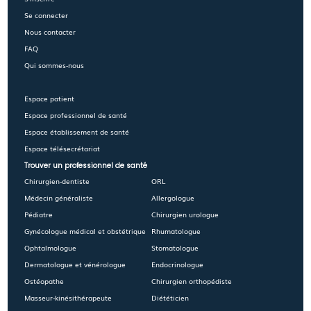
Se connecter
Nous contacter
FAQ
Qui sommes-nous
Espace patient
Espace professionnel de santé
Espace établissement de santé
Espace télésecrétariat
Trouver un professionnel de santé
Chirurgien-dentiste
ORL
Médecin généraliste
Allergologue
Pédiatre
Chirurgien urologue
Gynécologue médical et obstétrique
Rhumatologue
Ophtalmologue
Stomatologue
Dermatologue et vénérologue
Endocrinologue
Ostéopathe
Chirurgien orthopédiste
Masseur-kinésithérapeute
Diététicien