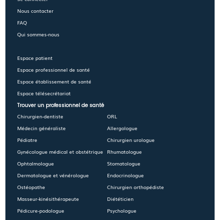
Nous contacter
FAQ
Qui sommes-nous
Espace patient
Espace professionnel de santé
Espace établissement de santé
Espace télésecrétariat
Trouver un professionnel de santé
Chirurgien-dentiste
ORL
Médecin généraliste
Allergologue
Pédiatre
Chirurgien urologue
Gynécologue médical et obstétrique
Rhumatologue
Ophtalmologue
Stomatologue
Dermatologue et vénérologue
Endocrinologue
Ostéopathe
Chirurgien orthopédiste
Masseur-kinésithérapeute
Diététicien
Pédicure-podologue
Psychologue