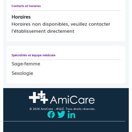
Contacts et horaires
En cas d'urgence, contactez le 15 (Samu)
Horaires
Horaires non disponibles, veuillez contacter
l'établissement directement
Spécialités et équipe médicale
Sage-femme
Sexologie
© 2026 AmiCare - ÆGLÉ. Tous droits réservés.