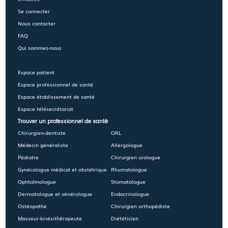
Se connecter
Nous contacter
FAQ
Qui sommes-nous
Espace patient
Espace professionnel de santé
Espace établissement de santé
Espace télésecrétariat
Trouver un professionnel de santé
Chirurgien-dentiste
ORL
Médecin généraliste
Allergologue
Pédiatre
Chirurgien urologue
Gynécologue médical et obstétrique
Rhumatologue
Ophtalmologue
Stomatologue
Dermatologue et vénérologue
Endocrinologue
Ostéopathe
Chirurgien orthopédiste
Masseur-kinésithérapeute
Diététicien