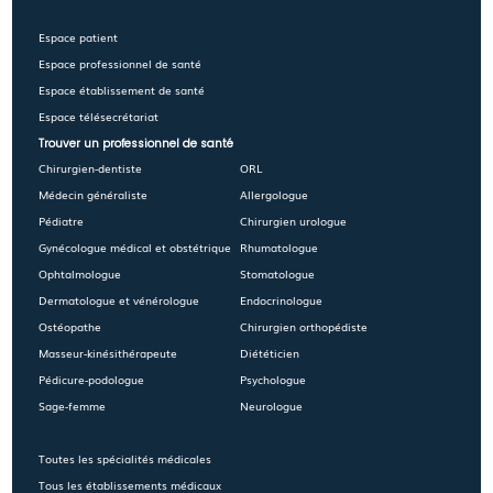
Espace patient
Espace professionnel de santé
Espace établissement de santé
Espace télésecrétariat
Trouver un professionnel de santé
Chirurgien-dentiste
ORL
Médecin généraliste
Allergologue
Pédiatre
Chirurgien urologue
Gynécologue médical et obstétrique
Rhumatologue
Ophtalmologue
Stomatologue
Dermatologue et vénérologue
Endocrinologue
Ostéopathe
Chirurgien orthopédiste
Masseur-kinésithérapeute
Diététicien
Pédicure-podologue
Psychologue
Sage-femme
Neurologue
Toutes les spécialités médicales
Tous les établissements médicaux