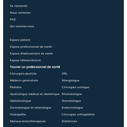
Se connecter
Nous contacter
FAQ
Qui sommes-nous
Espace patient
Espace professionnel de santé
Espace établissement de santé
Espace télésecrétariat
Trouver un professionnel de santé
Chirurgien-dentiste
ORL
Médecin généraliste
Allergologue
Pédiatre
Chirurgien urologue
Gynécologue médical et obstétrique
Rhumatologue
Ophtalmologue
Stomatologue
Dermatologue et vénérologue
Endocrinologue
Ostéopathe
Chirurgien orthopédiste
Masseur-kinésithérapeute
Diététicien