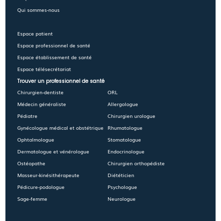
Qui sommes-nous
Espace patient
Espace professionnel de santé
Espace établissement de santé
Espace télésecrétariat
Trouver un professionnel de santé
Chirurgien-dentiste
ORL
Médecin généraliste
Allergologue
Pédiatre
Chirurgien urologue
Gynécologue médical et obstétrique
Rhumatologue
Ophtalmologue
Stomatologue
Dermatologue et vénérologue
Endocrinologue
Ostéopathe
Chirurgien orthopédiste
Masseur-kinésithérapeute
Diététicien
Pédicure-podologue
Psychologue
Sage-femme
Neurologue