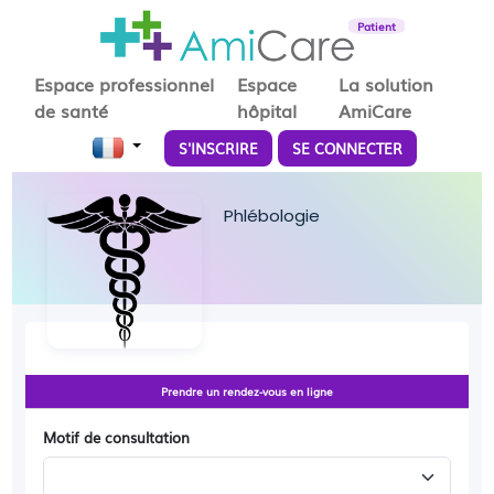
Patient
Espace professionnel
Espace
La solution
de santé
hôpital
AmiCare
S'INSCRIRE
SE CONNECTER
Phlébologie
Prendre un rendez-vous en ligne
Motif de consultation