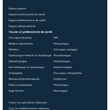
Espace patient
Espace professionnel de santé
Espace établissement de santé
Espace télésecrétariat
Trouver un professionnel de santé
Chirurgien-dentiste
ORL
Médecin généraliste
Allergologue
Pédiatre
Chirurgien urologue
Gynécologue médical et obstétrique
Rhumatologue
Ophtalmologue
Stomatologue
Dermatologue et vénérologue
Endocrinologue
Ostéopathe
Chirurgien orthopédiste
Masseur-kinésithérapeute
Diététicien
Pédicure-podologue
Psychologue
Sage-femme
Neurologue
Toutes les spécialités médicales
Tous les établissements médicaux