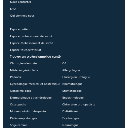
Nous contacter
FAQ
Qui sommes-nous
Espace patient
Espace professionnel de santé
Espace établissement de santé
Espace télésecrétariat
Trouver un professionnel de santé
Chirurgien-dentiste
ORL
Médecin généraliste
Allergologue
Pédiatre
Chirurgien urologue
Gynécologue médical et obstétrique
Rhumatologue
Ophtalmologue
Stomatologue
Dermatologue et vénérologue
Endocrinologue
Ostéopathe
Chirurgien orthopédiste
Masseur-kinésithérapeute
Diététicien
Pédicure-podologue
Psychologue
Sage-femme
Neurologue