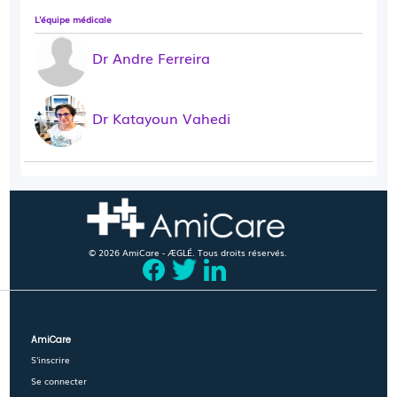
L'équipe médicale
Dr Andre Ferreira
Dr Katayoun Vahedi
© 2026 AmiCare - ÆGLÉ. Tous droits réservés.
AmiCare
S'inscrire
Se connecter