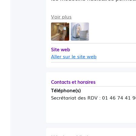
Voir plus
Tomographie par
La TEP, (PET en anglais), est 
Site web
Aller sur le site web
les médecins nucléaires permett
métabolique ou moléculaire d’un
positons issus d’un médicament 
Contacts et horaires
Téléphone(s)
Secrétariat des RDV : 01 46 74 41 9