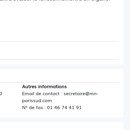
 émission de positons (TEP)
une méthode d’imagerie médicale pratiquée par
ant de mesurer en trois dimensions une activité
 organe grâce aux émissions produites par les
radiopharmaceutique injecté au préalable.
Autres informations
0
Email de contact : secretaire@mn-
parissud.com
N° de fax : 01 46 74 41 91