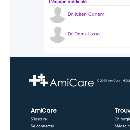
L'équipe médicale
Dr Julien Ganem
Dr Denis Uzan
© 2026 AmiCare - ÆGLÉ.
AmiCare
Trouv
S'inscrire
Chirurgi
Se connecter
Médecin 