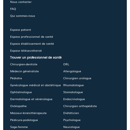
Nous contacter
FAQ
Qui sommes-nous
Espace patient
Espace professionnel de santé
Espace établissement de santé
Espace télésecrétariat
Trouver un professionnel de santé
Chirurgien-dentiste
ORL
Médecin généraliste
Allergologue
Pédiatre
Chirurgien urologue
Gynécologue médical et obstétrique
Rhumatologue
Ophtalmologue
Stomatologue
Dermatologue et vénérologue
Endocrinologue
Ostéopathe
Chirurgien orthopédiste
Masseur-kinésithérapeute
Diététicien
Pédicure-podologue
Psychologue
Sage-femme
Neurologue