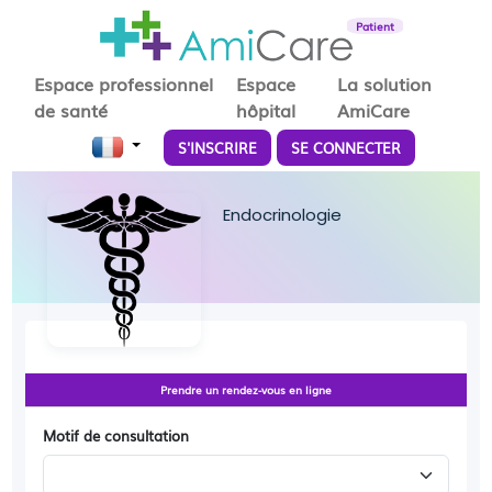
Patient
Espace professionnel
Espace
La solution
de santé
hôpital
AmiCare
S'INSCRIRE
SE CONNECTER
Endocrinologie
Prendre un rendez-vous en ligne
Motif de consultation