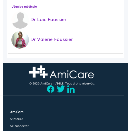
L'équipe médicale
Dr Loic Foussier
Dr Valerie Foussier
© 2026 AmiCare - ÆGLÉ. Tous droits réservés.
AmiCare
S'inscrire
Se connecter