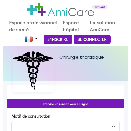
Patient
Espace professionnel
Espace
La solution
de santé
hôpital
AmiCare
S'INSCRIRE
SE CONNECTER
Chirurgie thoracique
Prendre un rendez-vous en ligne
Motif de consultation