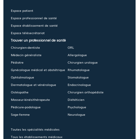
Espace patient
Espace professionnel de santé
Espace établissement de santé
Espace télésecrétariat
Trouver un professionnel de santé
Chirurgien-dentiste
ORL
Médecin généraliste
Allergologue
Pédiatre
Chirurgien urologue
Gynécologue médical et obstétrique
Rhumatologue
Ophtalmologue
Stomatologue
Dermatologue et vénérologue
Endocrinologue
Ostéopathe
Chirurgien orthopédiste
Masseur-kinésithérapeute
Diététicien
Pédicure-podologue
Psychologue
Sage-femme
Neurologue
Toutes les spécialités médicales
Tous les établissements médicaux