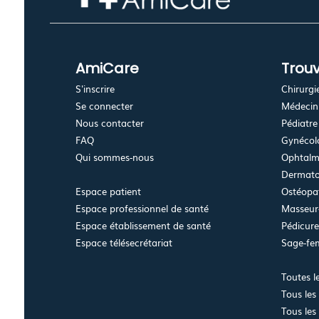
AmiCare
Trouv
S'inscrire
Chirurgi
Se connecter
Médecin 
Nous contacter
Pédiatre
FAQ
Gynécolo
Qui sommes-nous
Ophtalm
Dermato
Espace patient
Ostéopa
Espace professionnel de santé
Masseur-
Espace établissement de santé
Pédicur
Espace télésecrétariat
Sage-f
Toutes l
Tous les
Tous les 