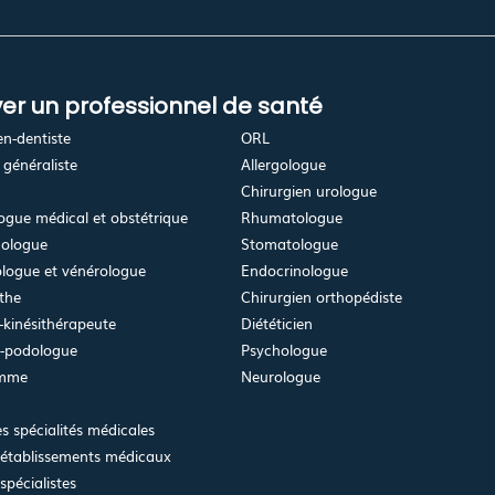
er un professionnel de santé
en-dentiste
ORL
généraliste
Allergologue
Chirurgien urologue
gue médical et obstétrique
Rhumatologue
ologue
Stomatologue
logue et vénérologue
Endocrinologue
the
Chirurgien orthopédiste
kinésithérapeute
Diététicien
e-podologue
Psychologue
emme
Neurologue
es spécialités médicales
 établissements médicaux
spécialistes