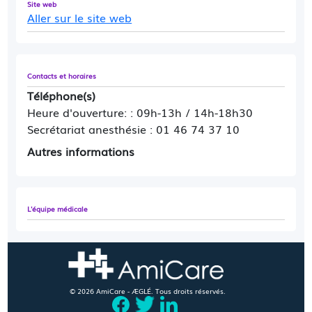
rendez-vous obstétriques (péridurale) ou la
Site web
Aller sur le site web
chirurgie gynécologique sans robot : merci de
contacter le secrétariat anesthésiste
gynécologique et obstétrical au 01 46 74 41 85
Contacts et horaires
La consultation intervention courte de type 1
Téléphone(s)
concerne:
Heure d'ouverture: : 09h-13h / 14h-18h30
- Endoscopie digestive (fibroscopie, coloscopie..)
Secrétariat anesthésie : 01 46 74 37 10
- Soins ou chirurgie dentaire
Autres informations
- Chirurgie dentaire
- Petite chirurgie orthopédique (pied, poignet…)
- Petite chirurgie digestive ou abdominale
- Calcul rénal (urétéroscopie)
L'équipe médicale
- Varices
- Chirurgie esthétique
© 2026 AmiCare - ÆGLÉ. Tous droits réservés.
La consultation intervention longue de type 2