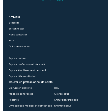
concerne:
- les prothèses (épaules, hanche, genou)
- la chirurgie thoracique
AmiCare
- la chirurgie robot assistée
S'inscrire
- la chirurgie vasculaire : Pontage, Aorte,
Se connecter
carotide, Fistule arterio-veineuse
Nous contacter
- l'ablation de rein, utérus, prostate
FAQ
- la chirurgie de l'estomac, du pancréas ou du
Qui sommes-nous
colon.
Espace patient
Espace professionnel de santé
Espace établissement de santé
Espace télésecrétariat
Trouver un professionnel de santé
Chirurgien-dentiste
ORL
Médecin généraliste
Allergologue
Pédiatre
Chirurgien urologue
Gynécologue médical et obstétrique
Rhumatologue