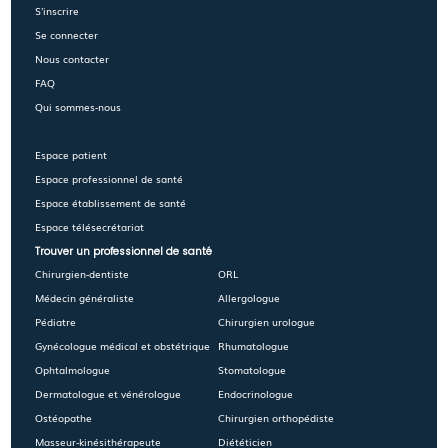
S'inscrire
Se connecter
Nous contacter
FAQ
Qui sommes-nous
Espace patient
Espace professionnel de santé
Espace établissement de santé
Espace télésecrétariat
Trouver un professionnel de santé
Chirurgien-dentiste
ORL
Médecin généraliste
Allergologue
Pédiatre
Chirurgien urologue
Gynécologue médical et obstétrique
Rhumatologue
Ophtalmologue
Stomatologue
Dermatologue et vénérologue
Endocrinologue
Ostéopathe
Chirurgien orthopédiste
Masseur-kinésithérapeute
Diététicien