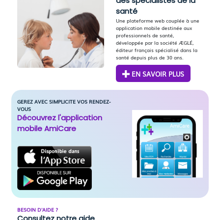
des spécialistes de la
santé
Une plateforme web couplée à une
application mobile destinée aux
professionnels de santé,
développée par la société ÆGLÉ,
éditeur français spécialisé dans la
santé depuis plus de 30 ans.
EN SAVOIR PLUS
GEREZ AVEC SIMPLICITE VOS RENDEZ-
VOUS
Découvrez l'application
mobile AmiCare
BESOIN D'AIDE ?
Consultez notre aide