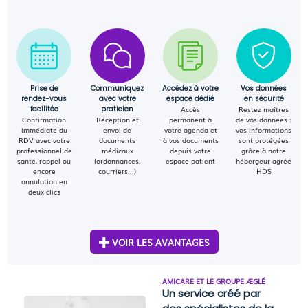
Prise de
Communiquez
Accédez à votre
Vos données
rendez-vous
avec votre
espace dédié
en sécurité
facilitée
praticien
Accès
Restez maîtres
Confirmation
Réception et
permanent à
de vos données :
immédiate du
envoi de
votre agenda et
vos informations
RDV avec votre
documents
à vos documents
sont protégées
professionnel de
médicaux
depuis votre
grâce à notre
santé, rappel ou
(ordonnances,
espace patient
hébergeur agréé
encore
courriers...)
HDS
annulation en
deux clics
VOIR LES AVANTAGES
AMICARE ET LE GROUPE ÆGLÉ
Un service créé par